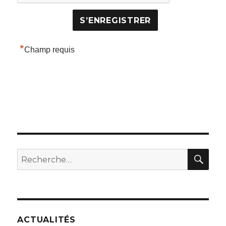
*
Champ requis
REC
Recherche
pour :
ACTUALITÉS