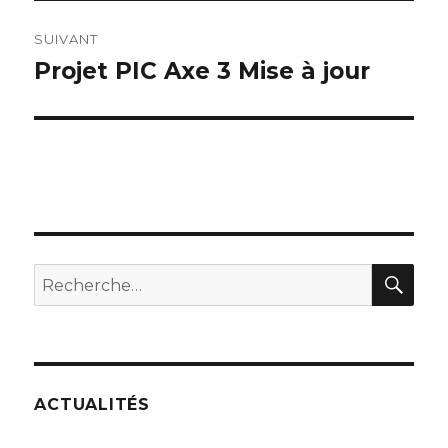
SUIVANT
Projet PIC Axe 3 Mise à jour
Publication
suivante :
REC
Recherche
pour :
ACTUALITÉS