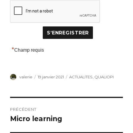
*
Champ requis
Auteur
Publié
Catégories
valerie
19 janvier 2021
ACTUALITES
,
QUALIOPI
le
Navigation
PRÉCÉDENT
de
Micro learning
Publication
précédente :
l’article