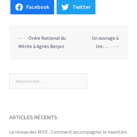
Facebook
Twitter
NAVIGATION
⟵
Ordre National du
Un ouvrage à
D’ARTICLE
Mérite à Agnès Berjon
lire….
⟶
Rechercher :
ARTICLES RÉCENTS
Le réseau des MIFE : Comment accompagner le maintien