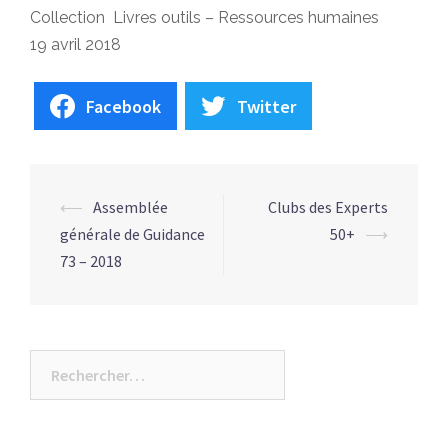
Collection
Livres outils – Ressources humaines
19 avril 2018
Facebook
Twitter
NAVIGATION
⟵
Assemblée
Clubs des Experts
D’ARTICLE
générale de Guidance
50+
⟶
73 – 2018
Rechercher :