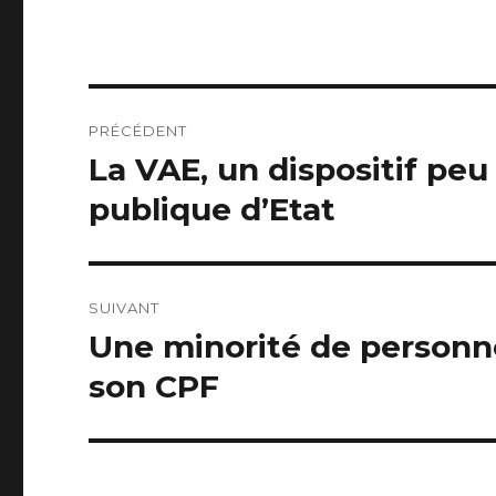
Navigation
PRÉCÉDENT
de
La VAE, un dispositif peu 
Publication
précédente :
l’article
publique d’Etat
SUIVANT
Une minorité de personne
Publication
suivante :
son CPF