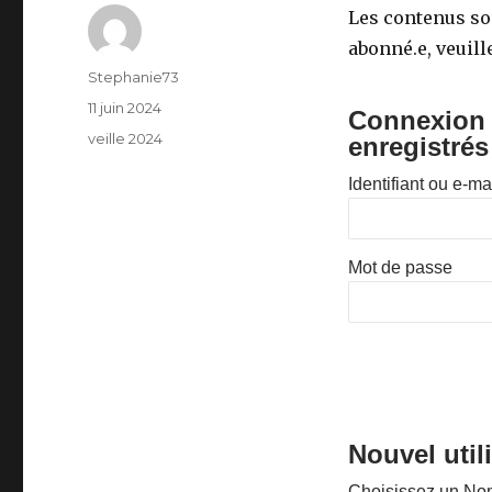
Les contenus son
abonné.e, veuill
Auteur
Stephanie73
Publié
11 juin 2024
Connexion p
le
Catégories
veille 2024
enregistrés
Identifiant ou e-ma
Mot de passe
Nouvel util
Choisissez un Nom 