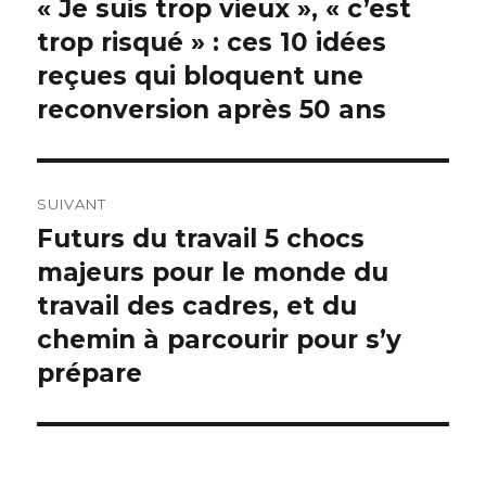
« Je suis trop vieux », « c’est
Publication
précédente :
trop risqué » : ces 10 idées
l’article
reçues qui bloquent une
reconversion après 50 ans
SUIVANT
Futurs du travail 5 chocs
Publication
suivante :
majeurs pour le monde du
travail des cadres, et du
chemin à parcourir pour s’y
prépare