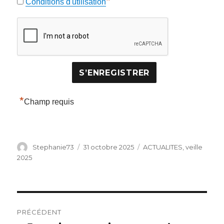
*
Conditions d'utilisation
*
Champ requis
Auteur
Publié
Catégories
Stephanie73
31 octobre 2025
ACTUALITES
,
veille
le
2025
Navigation
PRÉCÉDENT
de