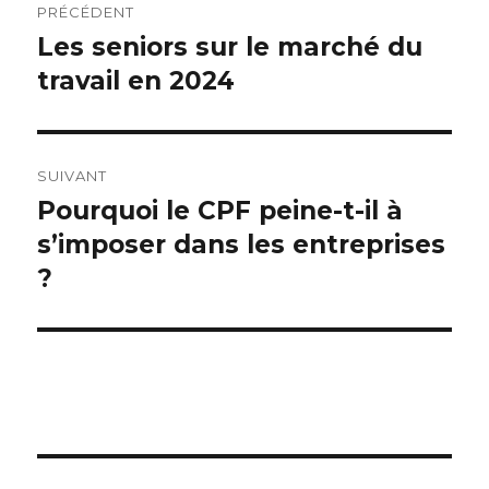
PRÉCÉDENT
de
Les seniors sur le marché du
Publication
précédente :
travail en 2024
l’article
SUIVANT
Pourquoi le CPF peine-t-il à
Publication
suivante :
s’imposer dans les entreprises
?