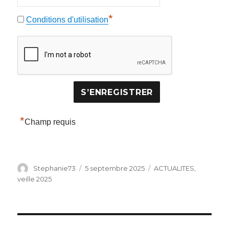
*
Conditions d'utilisation
*
Champ requis
Auteur
Publié
Catégories
Stephanie73
5 septembre 2025
ACTUALITES
,
le
veille 2025
Navigation