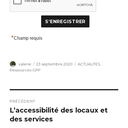
*
Champ requis
Auteur
Publié
Catégories
valerie
23 septembre 2020
ACTUALITES
,
le
Ressources-GPP
Navigation
PRÉCÉDENT
de
L’accessibilité des locaux et
Publication
précédente :
des services
l’article