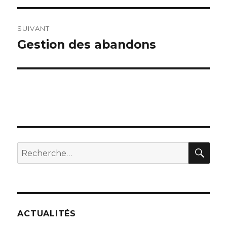
SUIVANT
Gestion des abandons
Publication
suivante :
REC
Recherche
pour :
ACTUALITÉS