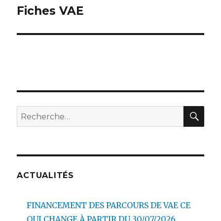
Fiches VAE
Publication
suivante :
REC
Recherche
pour :
ACTUALITÉS
FINANCEMENT DES PARCOURS DE VAE CE
QUI CHANGE À PARTIR DU 30/07/2026